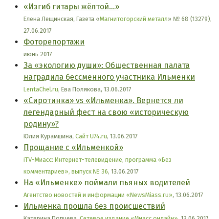
«Изгиб гитары жёлтой…»
Елена Лещинская, Газета «
Магнитогорский металл
» № 68 (13279),
27.06.2017
Фоторепортажи
июнь 2017
За «экологию души»: Общественная палата
наградила бессменного участника Ильменки
LentaChel.ru
, Ева Полякова, 13.06.2017
«Сиротинка» vs «Ильменка». Вернется ли
легендарный фест на свою «историческую
родину»?
Юлия Курамшина,
Сайт U74.ru
, 13.06.2017
Прощание с «Ильменкой»
iTV-Миасс: Интернет-телевидение, программа «Без
комментариев», выпуск № 36
, 13.06.2017
На «Ильменке» поймали пьяных водителей
Агентство новостей и информации «NewsMiass.ru»
, 13.06.2017
Ильменка прошла без происшествий
Катерина Попцева,
Cетевое издание «Миасс онлайн»
, 13.06.2017