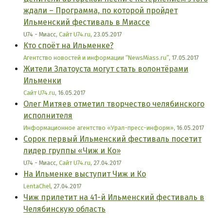
ждали – Программа, по которой пройдет
Ильменский фестиваль в Миассе
U74 - Миасс,
Сайт U74.ru
, 23.05.2017
Кто споёт на Ильменке?
Агентство новостей и информации “NewsMiass.ru”
, 17.05.2017
Жители Златоуста могут стать волонтёрами
Ильменки
Сайт U74.ru
, 16.05.2017
Олег Митяев отметил творчество челябинского
исполнителя
Информационное агентство «Урал-пресс-информ»
, 16.05.2017
Сорок первый Ильменский фестиваль посетит
лидер группы «Чиж и Ко»
U74 - Миасс,
Сайт U74.ru
, 27.04.2017
На Ильменке выступит Чиж и Ко
LentaChel
, 27.04.2017
Чиж прилетит на 41-й Ильменский фестиваль в
Челябинскую область