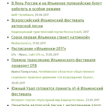
В День России и на Ильменке полицейские будут
работать в особом режиме
АиФ-Челябинск
, 09.06.2017
Всероссийский Ильменский фестиваль
авторской песни
Национальный туристический портал Russia.travel
, 2017
Сорок первая Ильменка станет «атомной»
MediaZavod.ru
, 31.05.2017
Расписание «Ильменки-2017»
U74 - Миасс,
Сайт U74.ru
, 31.05.2017
Прямую трансляцию Ильменского фестиваля
проведет ОТВ
Ирина Панкратова,
Челябинское областное общественное
социально-правовое движение «За возрождение Урала»
,
30.05.2017
Южный Урал готовится принять 41-й Ильменский
фестиваль
Интернет-портал «Культурный мир Башкортостана»
, 23.05.2017
Ценители авторской песни с нетерпением этого