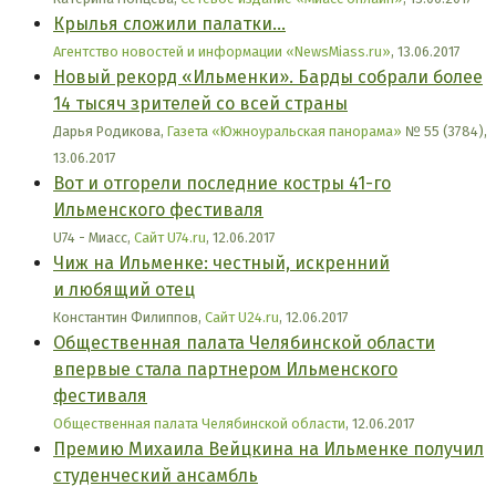
Крылья сложили палатки...
Агентство новостей и информации «NewsMiass.ru»
, 13.06.2017
Новый рекорд «Ильменки». Барды собрали более
14 тысяч зрителей со всей страны
Дарья Родикова,
Газета «Южноуральская панорама»
№ 55 (3784),
13.06.2017
Вот и отгорели последние костры 41-го
Ильменского фестиваля
U74 - Миасс,
Сайт U74.ru
, 12.06.2017
Чиж на Ильменке: честный, искренний
и любящий отец
Константин Филиппов,
Сайт U24.ru
, 12.06.2017
Общественная палата Челябинской области
впервые стала партнером Ильменского
фестиваля
Общественная палата Челябинской области
, 12.06.2017
Премию Михаила Вейцкина на Ильменке получил
студенческий ансамбль