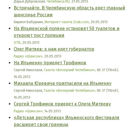
Дарья Дубровская,
Челябинск.RU
, 21.05.2013
Встречайте. В Челябинскую область едет главный
шансонье России
Кирилл Бабушкин,
Интернет-газета Znak.com
, 20.05.2013
На Ильменской поляне установят 50 туалетов и
откроют пост полиции
ОТВ
, 20.05.2013
Олег Митяев: к нам едет губернатор
Радио «Шансон»
, 20.05.2013
На Ильменку приедет Трофимов
Сергей Николаев,
Газета «Вечерний Челябинск»
, № 37 (11648),
16.05.2013
Михаила Юревича пригласили на Ильменку
Сергей Николаев,
Газета «Вечерний Челябинск»
, № 37 (11648),
16.05.2013
Сергей Трофимов приедет к Олега Митяеву
Радио «Шансон»
, 14.05.2013
«Детская республика» Ильменского фестиваля
расширит свои границы