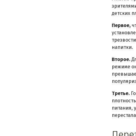
зрителями
детских п
Первое,
чт
установле
трезвости
напитки.
Второе.
Дл
режиме он
превышает
популяриз
Третье.
Го
плотность
питания, 
перестала
Пере