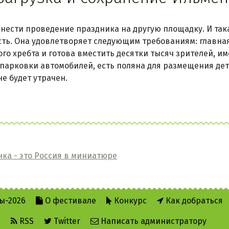
нести проведение праздника на другую площадку. И так
сть. Она удовлетворяет следующим требованиям: главна
го хребта и готова вместить десятки тысяч зрителей, и
 парковки автомобилей, есть поляна для размещения де
е будет утрачен.
ка - это Россия в миниатюре
ы-2026
О фестивале
Конкурс
Как добраться
е
RSS
Twitter
Написать администратору