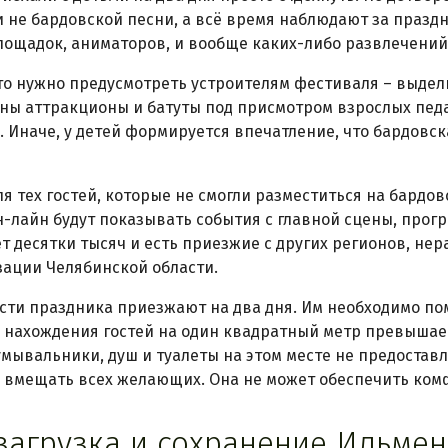
 не бардовской песни, а всё время наблюдают за пра
лощадок, аниматоров, и вообще каких-либо развлечений 
о нужно предусмотреть устроителям фестиваля – выдели
ны аттракционы и батуты под присмотром взрослых педа
. Иначе, у детей формируется впечатление, что бардовс
я тех гостей, которые не смогли разместиться на бардо
-лайн будут показывать события с главной сцены, програ
 десятки тысяч и есть приезжие с других регионов, нер
ации Челябинской области.
сти праздника приезжают на два дня. Им необходимо помы
 нахождения гостей на один квадратный метр превышае
умывальники, душ и туалеты на этом месте не предоста
 вмещать всех желающих. Она не может обеспечить ко
загрузка и сохранение Ильмен