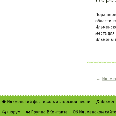
Пора пере
области е
Ильменско
места для
Ильмены н
←
Ильмен
Ильменский фестиваль авторской песни
Ильмен
Форум
Группа ВКонтакте
Об Ильменском сайт