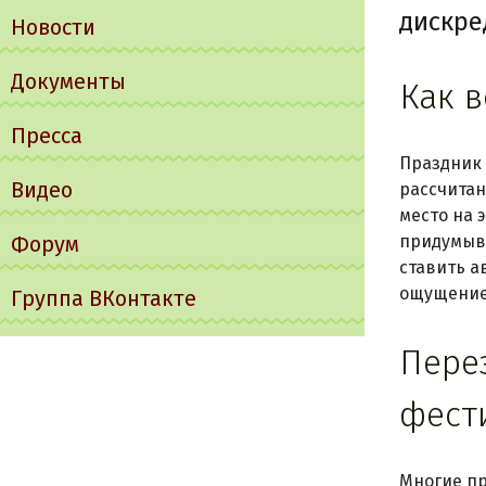
дискре
Новости
Документы
Как 
Пресса
Праздник 
Видео
рассчитан
место на 
Форум
придумыва
ставить а
ощущение 
Группа ВКонтакте
Пере
фест
Многие пр