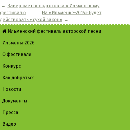
←
Завершается подготовка к Ильменскому
фестивалю
На «Ильменке-2015» будет
действовать «сухой закон»
→
Ильменский фестиваль авторской песни
Ильмены-2026
О фестивале
Конкурс
Как добраться
Новости
Документы
Пресса
Видео