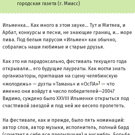
городская газета (г. Миасс)
Ильменка... Как много в этом звуке... Тут и Митяев, и
Арбат, конкурсы и песни, не знающие границ, и... море
пива. Под белым парусом «Ильмен» как обычно,
собрались наши любимые и старые друзья.
Как это ни парадоксально, фестиваль текущего года
открывали... его будущие лауреаты. Как могли знать
организаторы, приглашая на сцену челябинскую
1
«молодежь» — дуэты «Тамань» и
«ОсПА»
— что
именно они войдут в число победителей—2004?
Видимо, суждено было ХХVIII Ильменке открыться под
счастливой звездой и под ней же весело пролететь.
На фестивале, как и прежде, было пять номинаций:
автор слов, автор музыки, исполнитель, полный бард
(сочетает в себе все предыдущие) и ансамбль. Борьба