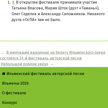
↑
В открытии фестиваля принимали участие
Татьяна Власова, Мария Штох (дуэт «Тамань»),
Олег Седелев и Александр Сапожников. Никакого
дуэта «ОсПА» там не было.
←
В минувшие выходные на берегу Ильменского озера
состоялся 31-й фестиваль авторской песни
Небольшой роддом звёзд
→
Ильменский фестиваль авторской песни
Ильмены-2026
О фестивале
Конкурс