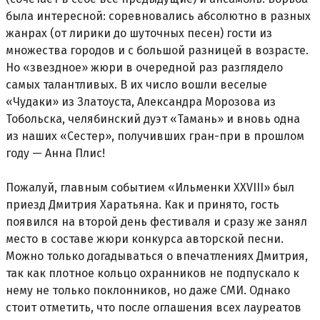
была интересной: соревновались абсолютно в разных
жанрах (от лирики до шуточных песен) гости из
множества городов и с большой разницей в возрасте.
Но «звездное» жюри в очередной раз разглядело
самых талантливых. В их число вошли веселые
«Чудаки» из Златоуста, Александра Морозова из
Тобольска, челябинский дуэт «Тамань» и вновь одна
из наших «Сестер», получивших гран-при в прошлом
году — Анна Плис!
Пожалуй, главным событием «Ильменки ХХVIII» был
приезд Дмитрия Харатьяна. Как и принято, гость
появился на второй день фестиваля и сразу же занял
место в составе жюри конкурса авторской песни.
Можно только догадываться о впечатлениях Дмитрия,
так как плотное кольцо охранников не подпускало к
нему не только поклонников, но даже СМИ. Однако
стоит отметить, что после оглашения всех лауреатов