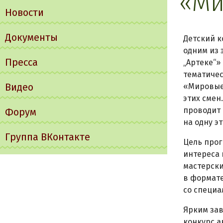
«Ми
Новости
Документы
Детский к
одним из 
Пресса
„Артеке“» 
тематичес
Видео
«Мировые 
этих смен
проводит 
Форум
на одну эт
Группа ВКонтакте
Цель прог
интереса 
мастерски
в формате
со специа
Ярким зав
конкурс а