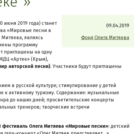
еке“»
 июня 2019 года) станет
09.04.2019
ева «Мировые песни в
а Митяева, являясь
Фонд Олега Митяева
смены программу
ут приглашены на одну
МДЦ «Артек» (Крым),
мир авторской песни)
. Участники будут приглашены
ием в русской культуре; стимулирование у детей
ие к активному туризму. Содержание: музыкальные
анра до наших дней; просветительские концерты
альных тренеров; творческие встречи
II фестиваль Олега Митяева «Мировые песни»
: детский
и гала-концерт «Олег Митяев представляет...»