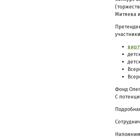
(торжеств
Митяева и
Претенден
участник
вирт
детс
детс
Всер
Всер
Фонд Олег
С потенци
Подробная
Сотруднич
Напомним