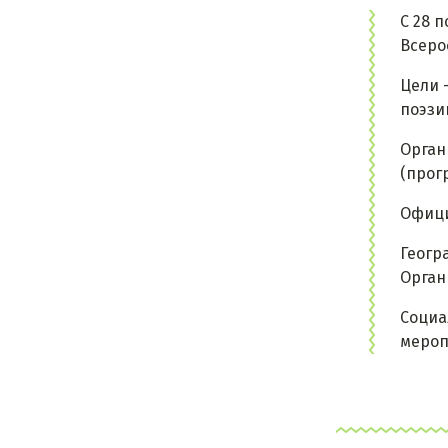
С 28 
Всеро
Цели 
поэзи
Орган
(прог
Офици
Геогр
Орган
Социа
мероп