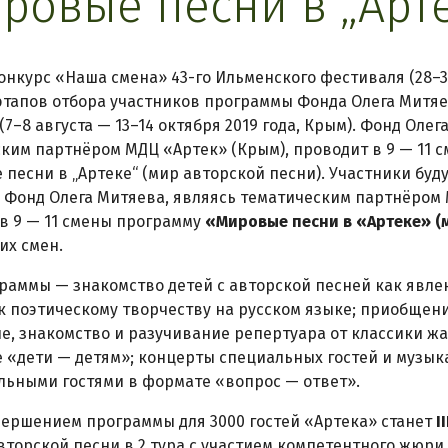
ровые песни в „Арт
онкурс «Наша смена» 43-го Ильменского фестиваля (28–30
этапов отбора участников программы Фонда Олега Митя
(7–8 августа — 13–14 октября 2019 года, Крым). Фонд Олег
ким партнёром МДЦ «Артек» (Крым), проводит в 9 — 11 
песни в „Артеке“ (мир авторской песни). Участники буд
. Фонд Олега Митяева, являясь тематическим партнёром 
в 9 — 11 смены программу
«Мировые песни в «Артеке» (
их смен.
раммы — знакомство детей с авторской песней как явлен
к поэтическому творчеству на русском языке; приобщен
е, знакомство и разучивание репертуара от классики ж
 «дети — детям»; концерты специальных гостей и музык
льными гостями в формате «вопрос — ответ».
ершением программы для 3000 гостей «Артека» станет
I
вторской песни в 2 тура с участием компетентного жюри 