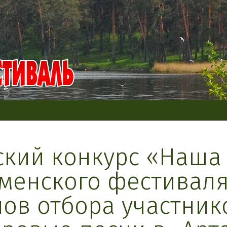
ский конкурс «Наша 
менского фестиваля
пов отбора участни