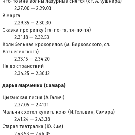
Что-то мне волны лазурные снятся (ст. А.Кушнера)
2.27.00 — 2.29.03
9 марта
2.29.35 — 2.30.30
Сказка про репку (тя-по-тя, тя-по-тя)
2.31.18 — 2.32.53
Колыбельная крокодилов (м. Берковского, сл.
Вознесенского)
2.33.15 — 2.34.20
Hе до странствий
2.34.25 — 2.36.12
Дарья Марченко (Самара)
Цыганская песня (А.Галич)
2.37.05 — 2.41.11
Мальчик хотел купить коня (И.Гольдин, Самара)
2.41.24 — 2.43.38
Старая театралка (Ю.Ким)
2.43.53 — 2.46.05