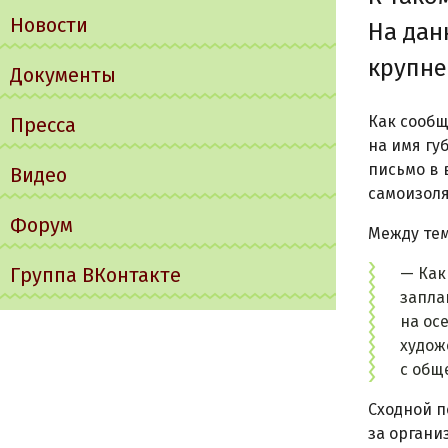
Новости
На дан
крупне
Документы
Как сообщ
Пресса
на имя гу
письмо в 
Видео
самоизол
Форум
Между те
Группа ВКонтакте
— Как
запла
на ос
худож
с общ
Сходной п
за органи