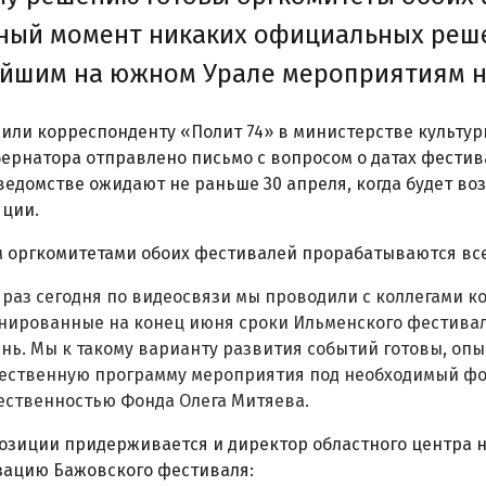
ный момент никаких официальных реш
йшим на южном Урале мероприятиям н
или корреспонденту «Полит 74» в министерстве культур
бернатора отправлено письмо с вопросом о датах фестива
ведомстве ожидают не раньше 30 апреля, когда будет в
яции.
м оргкомитетами обоих фестивалей прорабатываются вс
 раз сегодня по видеосвязи мы проводили с коллегами к
нированные на конец июня сроки Ильменского фестивал
ень. Мы к такому варианту развития событий готовы, оп
ественную программу мероприятия под необходимый фо
ественностью Фонда Олега Митяева.
озиции придерживается и директор областного центра 
зацию Бажовского фестиваля: