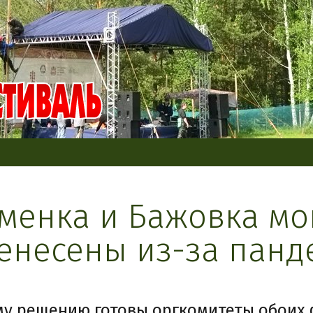
менка и Бажовка мо
енесены из-за панд
му решению готовы оргкомитеты обоих 