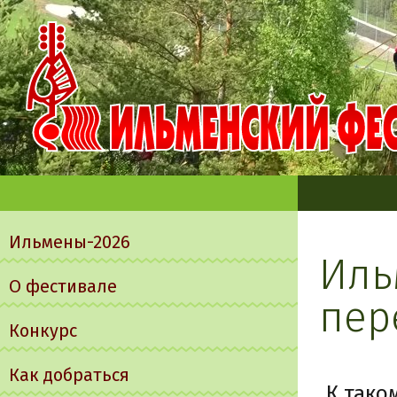
Главное
меню
Ильмены-2026
Иль
О фестивале
пер
Конкурс
Как добраться
К тако