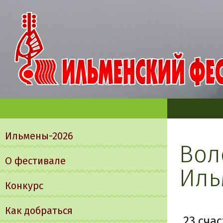
Главное
меню
Ильмены-2026
Вол
О фестивале
Иль
Конкурс
Как добраться
23 сча