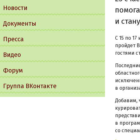
Новости
помога
и стан
Документы
С 15 по 1
Пресса
пройдет В
гостями с
Видео
Последние
Форум
областног
исключени
Группа ВКонтакте
в организ
Добавим, 
курироват
представи
в програм
со специа