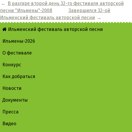
←
В разгаре второй день 32-го фестиваля авторской
песни "Ильмены"-2008
Завершился 32-ой
Ильменский фестиваль авторской песни
→
Ильменский фестиваль авторской песни
Ильмены-2026
О фестивале
Конкурс
Как добраться
Новости
Документы
Пресса
Видео