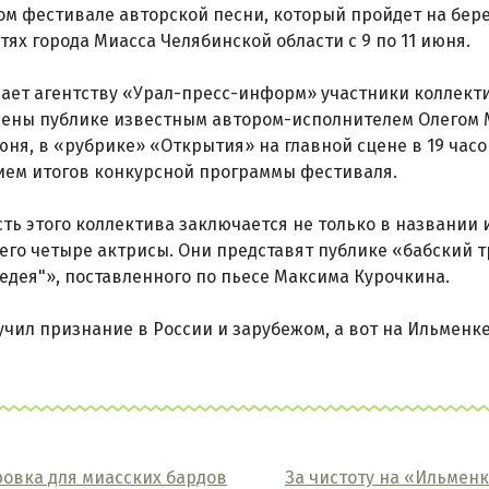
м фестивале авторской песни, который пройдет на бере
тях города Миасса Челябинской области с 9 по 11 июня.
ает агентству «Урал-пресс-информ» участники коллекти
лены публике известным автором-исполнителем Олегом 
июня, в «рубрике» «Открытия» на главной сцене в 19 час
ем итогов конкурсной программы фестиваля.
ть этого коллектива заключается не только в названии
его четыре актрисы. Они представят публике «бабский 
едея"», поставленного по пьесе Максима Курочкина.
учил признание в России и зарубежом, а вот на Ильменк
овка для миасских бардов
За чистоту на «Ильменк