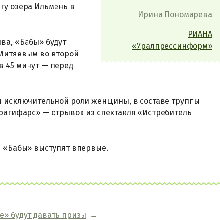
гу озера Ильмень в
Ирина Пономарева
РИАНА
ва, «Бабы» будут
«Уралпрессинформ»
Митяевым во второй
ов 45 минут — перед
 и исключительной роли женщины, в составе труппы
трагифарс» — отрывок из спектакля «Истребитель
е «Бабы» выступят впервые.
е» будут давать призы
→