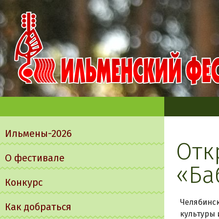
Главное
меню
Ильмены-2026
Отк
О фестивале
«Ба
Конкурс
Челябинск
Как добраться
культуры 