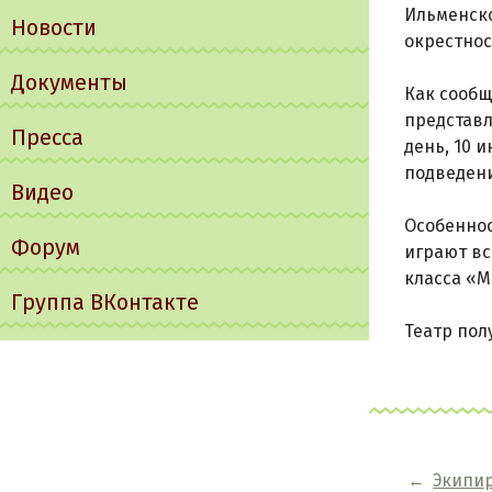
Ильменско
Новости
окрестнос
Документы
Как сообщ
представ
Пресса
день, 10 
подведени
Видео
Особеннос
Форум
играют вс
класса «М
Группа ВКонтакте
Театр пол
←
Экипир