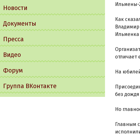
Ильмены-
Новости
Как сказа
Документы
Владимир 
Ильменка 
Пресса
Организат
Видео
отличает 
Форум
На юбилей
Группа ВКонтакте
Присоедин
без дождя
Но главно
Главным с
исполнил