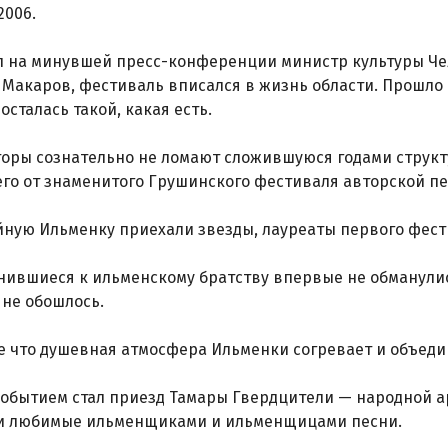
2006.
л на минувшей пресс-конференции министр культуры Че
Макаров, фестиваль вписался в жизнь области. Прошло б
осталась такой, какая есть.
оры сознательно не ломают сложившуюся годами структу
его от знаменитого Грушинского фестиваля авторской пе
ную Ильменку приехали звезды, лауреаты первого фест
ившиеся к ильменскому братству впервые не обманулис
 не обошлось.
е что душевная атмосфера Ильменки согревает и объеди
обытием стал приезд Тамары Гвердцители — народной ар
и любимые ильменщиками и ильменщицами песни.