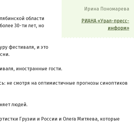
Ирина Пономарева
лябинской области
РИАНА «Урал-пресс-
олее 30-ти лет, но
информ»
ру фестиваля, и это
сни.
иваля, иностранные гости.
ь: не смотря на оптимистичные прогнозы синоптиков
няет людей.
тистки Грузии и России и Олега Митяева, которые