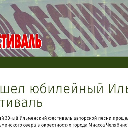
шел юбилейный Ил
тиваль
 30-ый Ильменский фестиваль авторской песни прошел 
ьменского озера в окрестностях города Миасса Челябинс