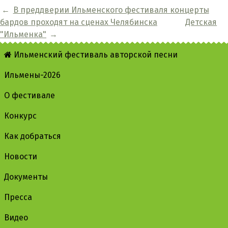
←
В преддверии Ильменского фестиваля концерты
бардов проходят на сценах Челябинска
Детская
"Ильменка"
→
Ильменский фестиваль авторской песни
Ильмены-2026
О фестивале
Конкурс
Как добраться
Новости
Документы
Пресса
Видео