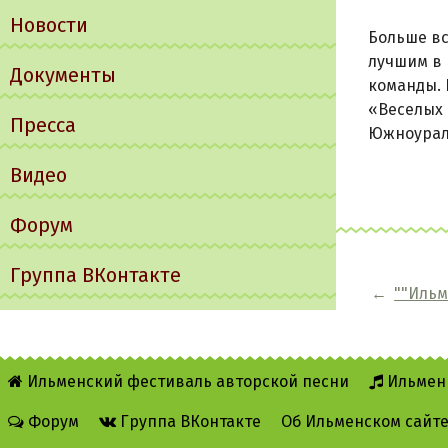
Новости
Больше вс
лучшим в 
Документы
команды. 
«Веселых 
Пресса
Южноураль
Видео
Форум
Группа ВКонтакте
←
""Ильм
Ильменский фестиваль авторской песни
Ильмен
Форум
Группа ВКонтакте
Об Ильменском сайт