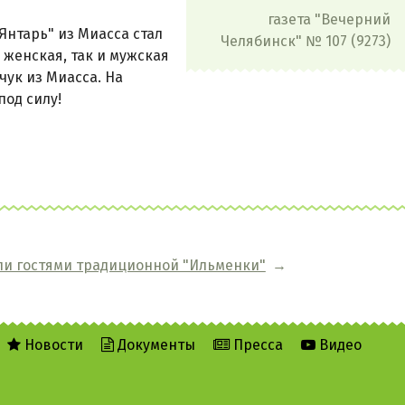
газета "Вечерний
Янтарь" из Миасса стал
Челябинск" № 107 (9273)
женская, так и мужская
ук из Миасса. На
под силу!
али гостями традиционной "Ильменки"
→
Новости
Документы
Пресса
Видео