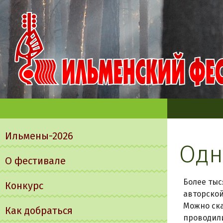
Главное
меню
Ильмены-2026
Одн
О фестивале
Более тыс
Конкурс
авторской
Можно ска
Как добраться
проводили