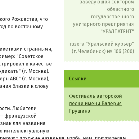
заведующая сектором
областного
государственного
кого Рождества, что
унитарного предприятия
год по восточному
"УРАЛПАТЕНТ"
газета "Уральский курьер"
этикетками странными,
(г. Челябинск) № 106 (200)
имер: "Советское
стрировал в качестве
икатъ" (г. Москва).
н АВС" (г. Москва),
Ссылки
ания близки к слову
Фестиваль авторской
песни имени Валерия
ости. Любители
Грушина
 — французской
знак для названия
ую интеллектуальную
трируют похожие названия, чтобы нам, покупателям,