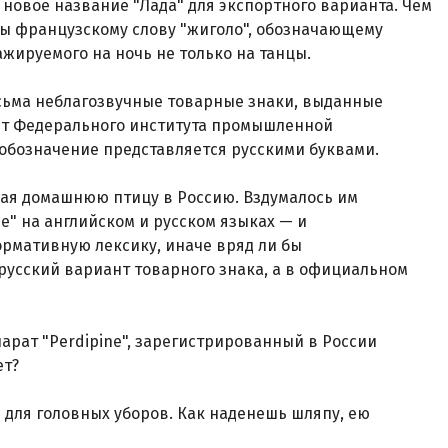
 новое название "Лада" для экспортного варианта. Чем
ны французскому слову "жиголо", обозначающему
ажируемого на ночь не только на танцы.
сьма неблагозвучные товарные знаки, выданные
ерт Федерального института промышленной
 обозначение представляется русскими буквами.
ющая домашнюю птицу в Россию. Вздумалось им
e" на английском и русском языках — и
ормативную лексику, иначе вряд ли бы
русский вариант товарного знака, а в официальном
арат "Perdipine", зарегистрированный в России
ет?
для головных уборов. Как наденешь шляпу, ею