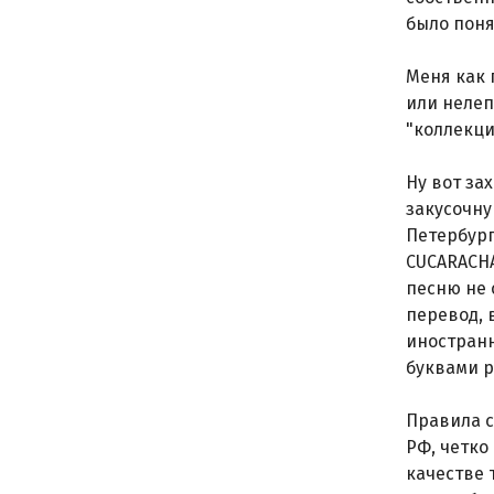
было поня
Меня как 
или нелеп
"коллекци
Ну вот за
закусочну
Петербург
CUCARACHA
песню не 
перевод, 
иностранн
буквами р
Правила с
РФ, четко
качестве 