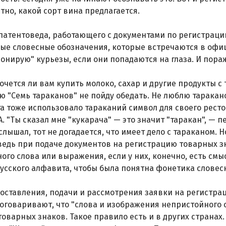
тно, какой сорт вина предлагается.
патентоведа, работающего с документами по регистрац
ые словесные обозначения, которые встречаются в офи
онирую" курьезы, если они попадаются на глаза. И пор
хочется ли вам купить молоко, сахар и другие продукты с
ю "Семь тараканов" не пойду обедать. Не люблю таракано
а тоже использовало тараканий символ для своего ресто
. "Ты сказал мне "кукарача" — это значит "таракан", — п
слышал, тот не догадается, что имеет дело с тараканом. 
ведь при подаче документов на регистрацию товарных з
ого слова или выражения, если у них, конечно, есть см
усского алфавита, чтобы была понятна фонетика словес
оставления, подачи и рассмотрения заявки на регистра
 оговаривают, что "слова и изображения непристойного
товарных знаков. Такое правило есть и в других странах