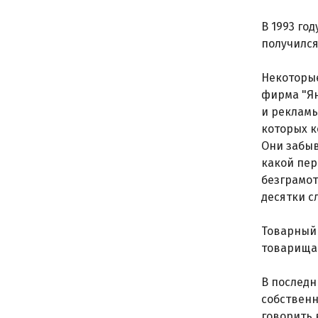
В 1993 го
получился
Некоторые
фирма "Ян
и рекламы
которых к
Они забыв
какой пер
безграмот
десятки с
Товарный 
товарища!
В последн
собственн
говорить 