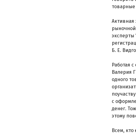
товарные 
Активная 
рыночной 
эксперты 
регистрац
Б. Е. Вид
Работая с
Валерия Г
одного то
организат
поучаству
с оформле
денег. То
этому пов
Всем, кто