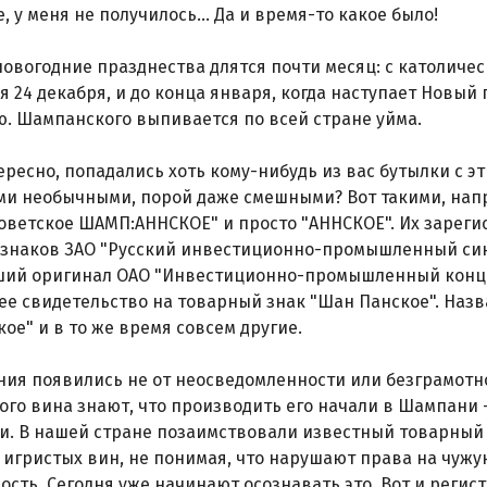
, у меня не получилось... Да и время-то какое было!
новогодние празднества длятся почти месяц: с католичес
я 24 декабря, и до конца января, когда наступает Новый 
. Шампанского выпивается по всей стране уйма.
тересно, попадались хоть кому-нибудь из вас бутылки с 
и необычными, порой даже смешными? Вот такими, напр
оветское ШАМП:АННСКОЕ" и просто "АННСКОЕ". Их зареги
знаков ЗАО "Русский инвестиционно-промышленный синд
ий оригинал ОАО "Инвестиционно-промышленный концер
е свидетельство на товарный знак "Шан Панское". Назв
ое" и в то же время совсем другие.
ния появились не от неосведомленности или безграмотн
го вина знают, что производить его начали в Шампани
. В нашей стране позаимствовали известный товарный 
 игристых вин, не понимая, что нарушают права на чуж
ость. Сегодня уже начинают осознавать это. Вот и регис