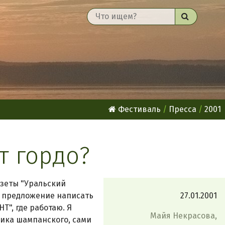
Найти
Фестиваль
Пресса
2001
т гордо?
азеты "Уральский
е предложение написать
27.01.2001
Т", где работаю. Я
Майя Некрасова,
щика шампанского, сами