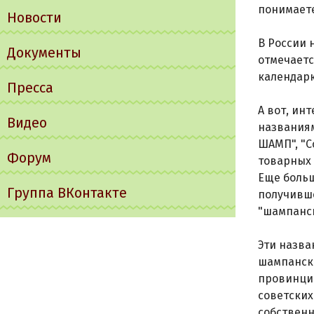
понимаете
Новости
В России 
Документы
отмечаетс
календарю
Пресса
А вот, ин
Видео
названиям
ШАМП", "С
Форум
товарных 
Еще больш
Группа ВКонтакте
получивше
"шампанск
Эти назва
шампанско
провинции
советских
собственн