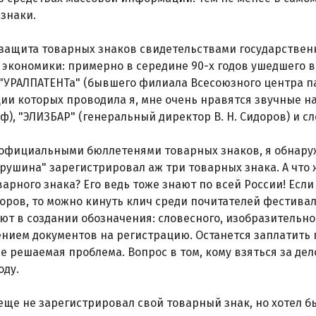
знаки.
защита товарных знаков свидетельствами государственн
экономики: примерно в середине 90-х годов ушедшего в
"УРАЛПАТЕНТа" (бывшего филиала Всесоюзного центра пат
ии которых проводила я, мне очень нравятся звучные 
гоф), "ЭЛИЗБАР" (генеральный директор В. Н. Сидоров) и с
 официальными бюллетенями товарных знаков, я обнару
рушина" зарегистрировал аж три товарных знака. А что
варного знака? Его ведь тоже знают по всей России! Если
оров, то можно кинуть клич среди почитателей фестивал
ют в создании обозначения: словесного, изобразительн
нием документов на регистрацию. Останется заплатить 
же решаемая проблема. Вопрос в том, кому взяться за де
оду.
 еще не зарегистрировал свой товарный знак, но хотел 