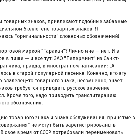
ии товарных знаков, привлекают подобные забавные
циальном бюллетене товарных знаков. Я
ажаюсь "оригинальности" словесных обозначений!
 торговой маркой "Таракан"? Лично мне — нет. И в
в в пище — и все тут! ЗАО "Пеперминт" из Санкт-
ранчика, правда, в иностранном написании: LA
елось в старой популярной песенке. Конечно, кто эту
Но владелец-то товарного знака, несомненно, знает
наков требуется приводить русское значение
ысл. Кроме того, надо приводить транслитерацию
ного обозначения.
цию товарного знака и знака обслуживания, принятые в
 содержания" не могут быть зарегистрированы в
. В свое время от СССР потребовали переименовать