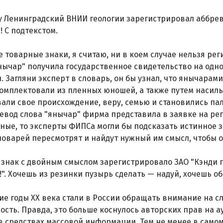
ду Ленинградский ВНИИ геологии зарегистрировал аббре
! С подтекстом.
 товарные знаки, я считаю, ни в коем случае нельзя рег
ычар" получила государственное свидетельство на одн
. Загляни эксперт в словарь, он бы узнал, что янычарам
омплектовали из пленных юношей, а также путем насиль
али свое происхождение, веру, семью и становились пал
евод слова "янычар" фирма представила в заявке на ре
ные, то эксперты ФИПСа могли бы подсказать истинное з
ловарей пересмотрят и найдут нужный им смысл, чтобы о
знак с двойным смыслом зарегистрировало ЗАО "Кэнди п
". Хочешь из резинки пузырь сделать — надуй, хочешь о
ие годы XX века стали в России обращать внимание на 
ость. Правда, это больше коснулось авторских прав на а
в средствах массовой информации. Тем не менее в сам