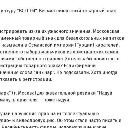
виатуру "ВСЕГЕИ". Весьма пикантный товарный знак
истрировать из-за их ужасного значения. Московская
оименный товарный знак для безалкогольных напитков
и называли в Османской империи (Турции) карателей,
ственного набора мальчиков из христианских семей.
ачами собственного народа. Хотелось бы посмотреть,
гистрацию товарного знака? Если фирмачи
начение слова "янычар". Не подсказали. Хотя иногда
тказать в регистрации.
арк" (г. Москва) для жевательной резинки "Надуй
бмануть приятеля — тоже надуй.
случаи нарушения прав на интеллектуальную
удио- и видеопродукцию. Об этом стали часто писать и
ом Челябинске есть фирмы, использующие чужие