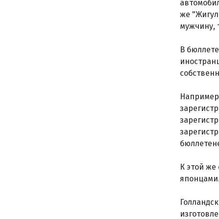
автомобил
же "Жигул
мужчину, 
В бюллете
иностранц
собственн
Например,
зарегистр
зарегистр
зарегистр
бюллетене
К этой же
японцами.
Голландск
изготовле