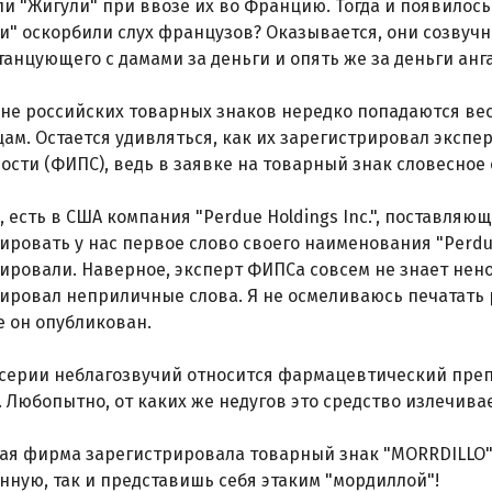
и "Жигули" при ввозе их во Францию. Тогда и появилось
и" оскорбили слух французов? Оказывается, они созвуч
танцующего с дамами за деньги и опять же за деньги анг
не российских товарных знаков нередко попадаются ве
ам. Остается удивляться, как их зарегистрировал эксп
ости (ФИПС), ведь в заявке на товарный знак словесное
 есть в США компания "Perdue Holdings Inc.", поставля
ировать у нас первое слово своего наименования "Perdu
ировали. Наверное, эксперт ФИПСа совсем не знает нен
ировал неприличные слова. Я не осмеливаюсь печатать 
 он опубликован.
 серии неблагозвучий относится фармацевтический преп
 Любопытно, от каких же недугов это средство излечива
ая фирма зарегистрировала товарный знак "MORRDILLO" 
нную, так и представишь себя этаким "мордиллой"!