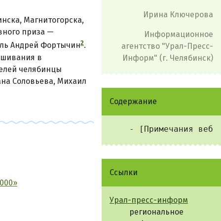
Ирина Ключерова
нска, Магнитогорска,
вного приза —
Информационное
2
ель Андрей
Фортычин
.
агентство "Урал-Пресс-
ушивания в
Информ" (г. Челябинск)
телей челябинцы
на Соловьева, Михаил
Содержание
Ссылки
2000»
Урал-пресс-информ
региональное