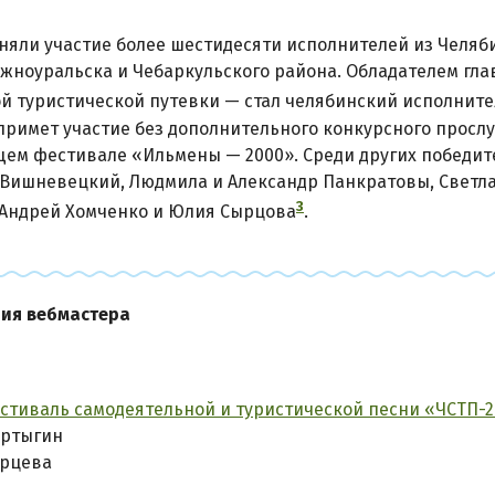
няли участие более шестидесяти исполнителей из Челяби
жноуральска и Чебаркульского района. Обладателем гла
й туристической путевки — стал челябинский исполнит
примет участие без дополнительного конкурсного просл
ем фестивале «Ильмены — 2000». Среди других победи
Вишневецкий, Людмила и Александр Панкратовы, Светла
3
 Андрей Хомченко и Юлия
Сырцова
.
ия вебмастера
стиваль самодеятельной и туристической песни «ЧСТП-
ртыгин
рцева