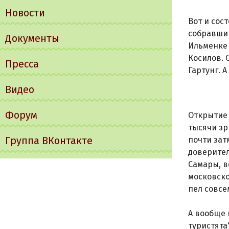
Новости
Вот и сос
собравший
Документы
Ильменке 
Косилов. 
Пресса
Гартунг. 
Видео
Форум
Открытие 
тысячи зр
Группа ВКонтакте
почти зат
доверител
Самары, в
московско
пел совсе
А вообще 
туристята