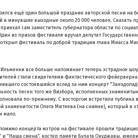
тоялся ещё один большой праздник авторской песни на б
 в минувшие выходные около 20 000 человек. Сказать п
приехал сам заместитель губернатора области по соци
Один из призов фестиваля вручал депутат Государствен
А открыл фестиваль по доброй традиции глава Миасса Ми
Ильменки все больше напоминает теперь эстрадное шоу. 
ителей стали свидетелями фантастического фейерверка
мившего состоявшийся вслед за ним концерт "Звездопад"
ьность песен того же Визбора, исполненных знамениты
олновала по-прежнему. С восторгом встретила публика 
й знаменитости Олега Митяева (на снимке), который в э
м мало.
помимо концерта мэтров на фестивале прошли традици
" и "Наша смена", костер памяти Булата Окуджавы, юмор