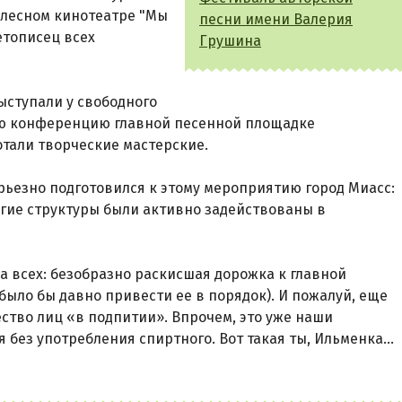
 лесном кинотеатре "Мы
песни имени Валерия
етописец всех
Грушина
ыступали у свободного
ную конференцию главной песенной площадке
отали творческие мастерские.
ерьезно подготовился к этому мероприятию город Миасс:
угие структуры были активно задействованы в
ла всех: безобразно раскисшая дорожка к главной
ыло бы давно привести ее в порядок). И пожалуй, еще
ество лиц «в подпитии». Впрочем, это уже наши
 без употребления спиртного. Вот такая ты, Ильменка...