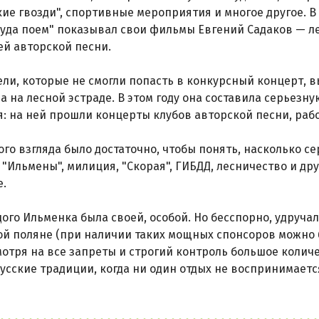
ие гвозди", спортивные мероприятия и многое другое. В
уда поем" показывал свои фильмы Евгений Садаков — л
й авторской песни.
ли, которые не смогли попасть в конкурсный концерт, в
 на лесной эстраде. В этом году она составила серьез
: на ней прошли концерты клубов авторской песни, раб
ого взгляда было достаточно, чтобы понять, насколько с
"Ильмены", милиция, "Скорая", ГИБДД, лесничество и др
е.
ждого Ильменка была своей, особой. Но бесспорно, удруча
й поляне (при наличии таких мощных спонсоров можно б
мотря на все запреты и строгий контроль большое колич
усские традиции, когда ни один отдых не воспринимается