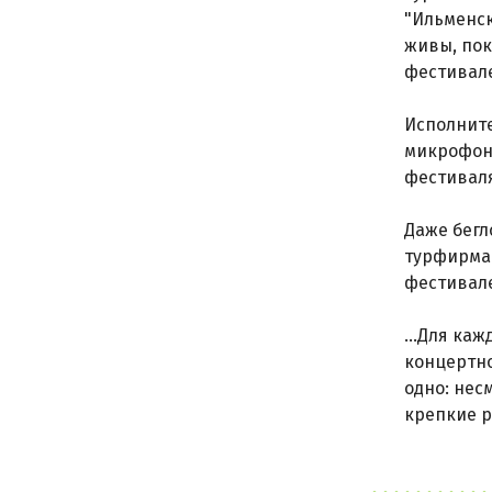
"Ильменск
живы, пок
фестивале
Исполните
микрофона
фестиваля
Даже бегл
турфирма 
фестивал
...Для ка
концертно
одно: нес
крепкие р