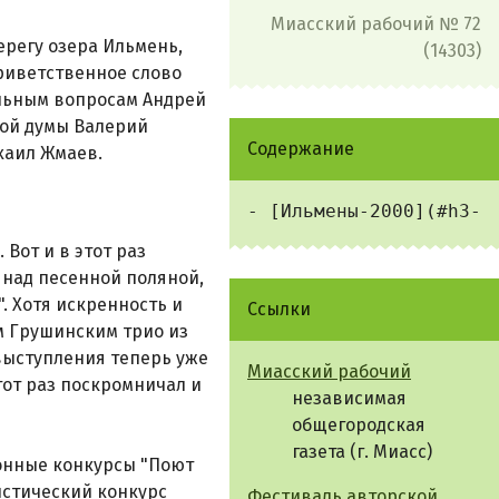
Миасский рабочий № 72
ерегу озера Ильмень,
(14303)
риветственное слово
альным вопросам Андрей
ной думы Валерий
Содержание
хаил Жмаев.
Вот и в этот раз
 над песенной поляной,
. Хотя искренность и
Ссылки
м Грушинским трио из
выступления теперь уже
Миасский рабочий
тот раз поскромничал и
независимая
общегородская
газета (г. Миасс)
онные конкурсы "Поют
истический конкурс
Фестиваль авторской