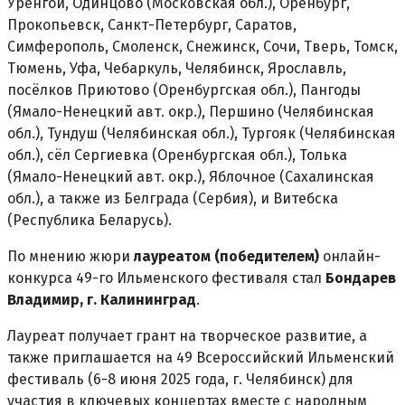
Уренгой, Одинцово (Московская обл.), Оренбург,
Прокопьевск, Санкт-Петербург, Саратов,
Симферополь, Смоленск, Снежинск, Сочи, Тверь, Томск,
Тюмень, Уфа, Чебаркуль, Челябинск, Ярославль,
посёлков Приютово (Оренбургская обл.), Пангоды
(Ямало-Ненецкий авт. окр.), Першино (Челябинская
обл.), Тундуш (Челябинская обл.), Тургояк (Челябинская
обл.), сёл Сергиевка (Оренбургская обл.), Толька
(Ямало-Ненецкий авт. окр.), Яблочное (Сахалинская
обл.), а также из Белграда (Сербия), и Витебска
(Республика Беларусь).
По мнению жюри
лауреатом (победителем)
онлайн-
конкурса 49-го Ильменского фестиваля стал
Бондарев
Владимир, г. Калининград
.
Лауреат получает грант на творческое развитие, а
также приглашается на 49 Всероссийский Ильменский
фестиваль (6-8 июня 2025 года, г. Челябинск) для
участия в ключевых концертах вместе с народным