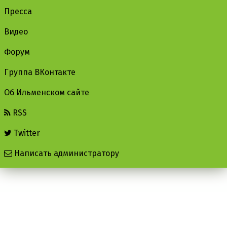
Пресса
Видео
Форум
Группа ВКонтакте
Об Ильменском сайте
RSS
Twitter
Написать администратору