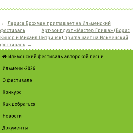
←
Лариса Брохман приглашает на Ильменский
фестиваль
Арт-зонг дуэт «Мастер Гриша» (Борис
Кинер и Михаил Цитриняк) приглашает на Ильменский
фестиваль
→
Ильменский фестиваль авторской песни
Ильмены-2026
О фестивале
Конкурс
Как добраться
Новости
Документы