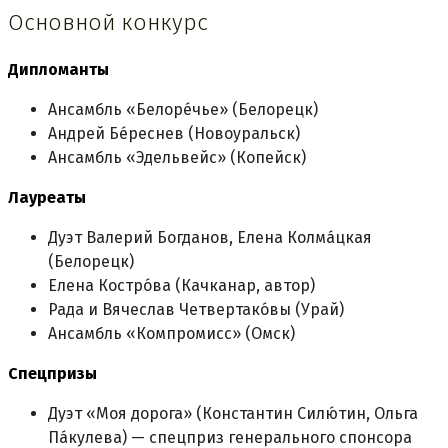
Основной конкурс
Дипломанты
Ансамбль «Белоре́чье» (Белорецк)
Андрей Бе́реснев (Новоуральск)
Ансамбль «Эдельвейс» (Копейск)
Лауреаты
Дуэт Валерий Богданов, Елена Колма́цкая
(Белорецк)
Елена Костро́ва (Качканар, автор)
Рада и Вячеслав Четвертако́вы (Урай)
Ансамбль «Компромисс» (Омск)
Спецпризы
Дуэт «Моя дорога» (Константин Силю́тин, Ольга
Па́кулева) — спецприз генерального спонсора