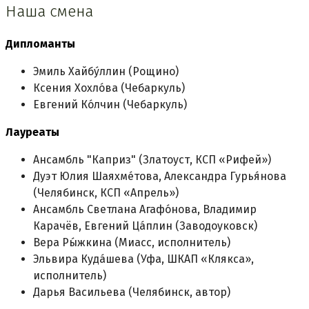
Наша смена
Дипломанты
Эмиль Хайбу́ллин (Рощино)
Ксения Хохло́ва (Чебаркуль)
Евгений Ко́лчин (Чебаркуль)
Лауреаты
Ансамбль "Каприз" (Златоуст, КСП «Рифей»)
Дуэт Юлия Шаяхме́това, Александра Гурья́нова
(Челябинск, КСП «Апрель»)
Ансамбль Светлана Агафо́нова, Владимир
Карачёв, Евгений Ца́плин (Заводоуковск)
Вера Ры́жкина (Миасс, исполнитель)
Эльвира Куда́шева (Уфа, ШКАП «Клякса»,
исполнитель)
Дарья Васильева (Челябинск, автор)