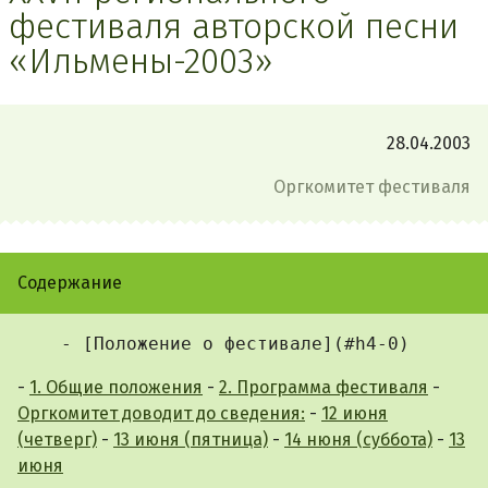
фестиваля авторской песни
«Ильмены-2003»
28.04.2003
Оргкомитет фестиваля
Содержание
-
1. Общие положения
-
2. Программа фестиваля
-
Оргкомитет доводит до сведения:
-
12 июня
(четверг)
-
13 июня (пятница)
-
14 нюня (суббота)
-
13
июня