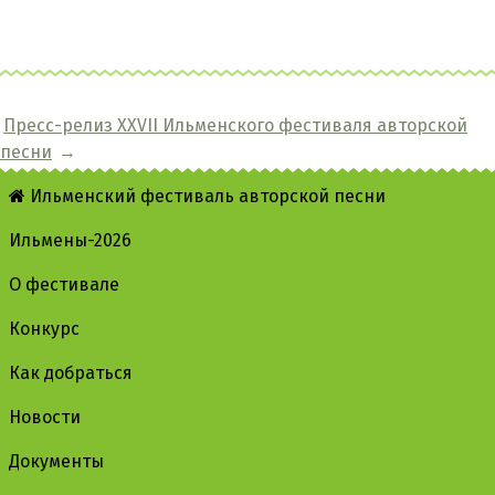
Пресс-релиз XXVII Ильменского фестиваля авторской
песни
→
Ильменский фестиваль авторской песни
Ильмены-2026
О фестивале
Конкурс
Как добраться
Новости
Документы